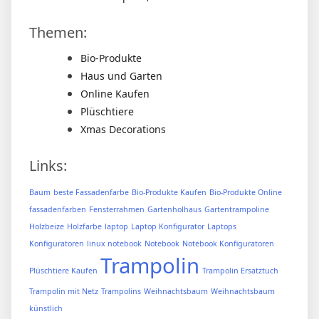
Themen:
Bio-Produkte
Haus und Garten
Online Kaufen
Plüschtiere
Xmas Decorations
Links:
Baum
beste Fassadenfarbe
Bio-Produkte Kaufen
Bio-Produkte Online
fassadenfarben
Fensterrahmen
Gartenholhaus
Gartentrampoline
Holzbeize
Holzfarbe
laptop
Laptop Konfigurator
Laptops
Konfiguratoren
linux notebook
Notebook
Notebook Konfiguratoren
Trampolin
Plüschtiere Kaufen
Trampolin Ersatztuch
Trampolin mit Netz
Trampolins
Weihnachtsbaum
Weihnachtsbaum
künstlich