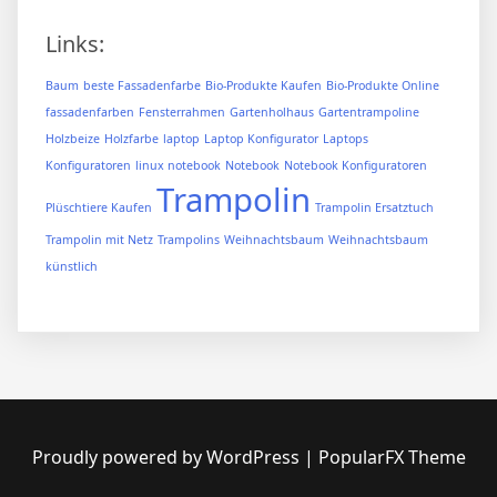
Links:
Baum
beste Fassadenfarbe
Bio-Produkte Kaufen
Bio-Produkte Online
fassadenfarben
Fensterrahmen
Gartenholhaus
Gartentrampoline
Holzbeize
Holzfarbe
laptop
Laptop Konfigurator
Laptops
Konfiguratoren
linux notebook
Notebook
Notebook Konfiguratoren
Trampolin
Plüschtiere Kaufen
Trampolin Ersatztuch
Trampolin mit Netz
Trampolins
Weihnachtsbaum
Weihnachtsbaum
künstlich
Proudly powered by WordPress
|
PopularFX Theme